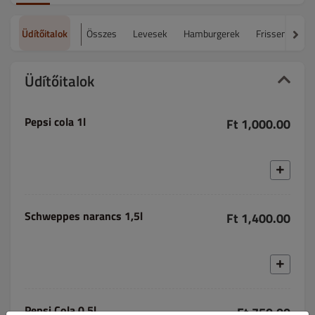
Üdítőitalok
Összes
Levesek
Hamburgerek
Frissensültek
Üdítőitalok
Pepsi cola 1l
Ft 1,000.00
Schweppes narancs 1,5l
Ft 1,400.00
Pepsi Cola 0,5l
Ft 750.00