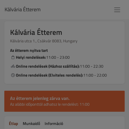
Kálvária Étterem
Kálvária Étterem
Kálvária utca 1., Csákvár 8083, Hungary
Az étterem nyitva tart
Helyi rendelések:
11:00 - 23:00
Online rendelések (Házhoz szállítás):
11:00 - 22:30
Online rendelések (Elviteles rendelés):
11:00 - 22:00
Az étterem jelenleg zárva van.
Az alábbi időponttól adhatsz le rendelést: 11:00
Étlap
Munkaidő
Információ