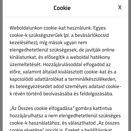
X
Cookie
Weboldalunkon cookie-kat használunk. Egyes
cookie-k szükségszerűek (pl. a bevásárlókocsid
Schweppes narancs 0,5l
Ft 750.00
kezeléséhez), míg mások ugyan nem
elengedhetetlenül szükségesek, de javítják online
kínálatunkat, és elősegítik a weboldal hatékony
üzemeltetését. Hozzájárulásoddal elfogadod az
előre, valamint általad kiválasztott cookie-kat és a
Pepsi Zero cola 0,5l
Ft 750.00
kapcsolódó adattárolókat a terminálkészülékeden,
és beleegyezésedet adod személyes adataid cookie-
k révén történő beolvasásába és feldolgozásába.
„Az Összes cookie elfogadása” gombra kattintva
hozzájárulhatsz a nem elengedhetetlenül szükséges
Dobozos sör 0,5l
Ft 750.00
cookie-k használatához, és választhatod „Az összes
cookie elvetése” opciót is. Ezeket a beállításokat