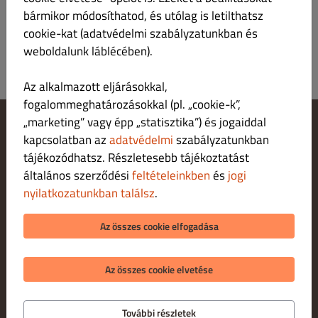
bármikor módosíthatod, és utólag is letilthatsz
cookie-kat (adatvédelmi szabályzatunkban és
weboldalunk láblécében).
Az alkalmazott eljárásokkal,
fogalommeghatározásokkal (pl. „cookie-k”,
„marketing” vagy épp „statisztika”) és jogaiddal
kapcsolatban az
adatvédelmi
szabályzatunkban
Cookie‑beállítások módosítása
Fordulj hozzánk!
tájékozódhatsz. Részletesebb tájékoztatást
Adatvédelmi irányelvek
általános szerződési
feltételeinkben
és
jogi
Felhasználási feltételek
nyilatkozatunkban találsz
.
Jogi nyilatkozat
FIZETÉSI LEHETŐSÉGEK HÁZHOZSZÁLLÍTÁ S ESETÉN
Az összes cookie elfogadása
FIZETÉSI LEHETŐSÉGEK SZEMÉLYES ÁTVÉTEL ESETÉN
Az összes cookie elvetése
További részletek