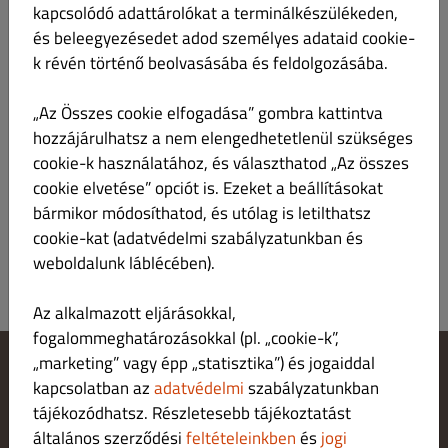
kapcsolódó adattárolókat a terminálkészülékeden,
és beleegyezésedet adod személyes adataid cookie-
k révén történő beolvasásába és feldolgozásába.
„Az Összes cookie elfogadása” gombra kattintva
Hamburger menü
Ft 3,890.00
hozzájárulhatsz a nem elengedhetetlenül szükséges
cookie-k használatához, és választhatod „Az összes
hamburger, hasábburgonya, 0,33L dobozos üdítő
cookie elvetése” opciót is. Ezeket a beállításokat
bármikor módosíthatod, és utólag is letilthatsz
cookie-kat (adatvédelmi szabályzatunkban és
weboldalunk láblécében).
Az alkalmazott eljárásokkal,
fogalommeghatározásokkal (pl. „cookie-k”,
„marketing” vagy épp „statisztika”) és jogaiddal
kapcsolatban az
adatvédelmi
szabályzatunkban
Cookie‑beállítások módosítása
Fordulj hozzánk!
tájékozódhatsz. Részletesebb tájékoztatást
Adatvédelmi irányelvek
általános szerződési
feltételeinkben
és
jogi