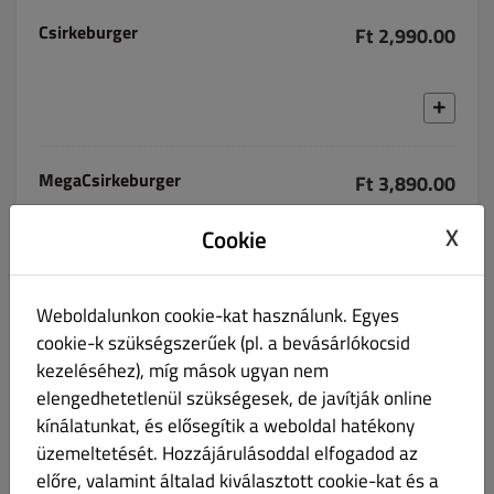
Csirkeburger
Ft 2,990.00
MegaCsirkeburger
Ft 3,890.00
X
Cookie
Weboldalunkon cookie-kat használunk. Egyes
Megaburger
Ft 3,890.00
cookie-k szükségszerűek (pl. a bevásárlókocsid
kezeléséhez), míg mások ugyan nem
elengedhetetlenül szükségesek, de javítják online
kínálatunkat, és elősegítik a weboldal hatékony
üzemeltetését. Hozzájárulásoddal elfogadod az
Vegaburger
Ft 2,590.00
előre, valamint általad kiválasztott cookie-kat és a