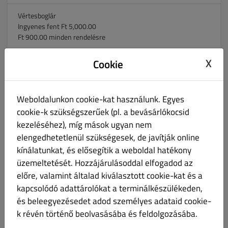
Vértesboglár
Ingyenes fent Ft 5,000.00
Ft 900.00 minden rendelésre
X
Gánt
Cookie
Ingyenes fent Ft 5,000.00
Ft 900.00 minden rendelésre
Weboldalunkon cookie-kat használunk. Egyes
Zámoly
cookie-k szükségszerűek (pl. a bevásárlókocsid
Ingyenes fent Ft 5,000.00
kezeléséhez), míg mások ugyan nem
Ft 900.00 minden rendelésre
elengedhetetlenül szükségesek, de javítják online
kínálatunkat, és elősegítik a weboldal hatékony
Lovasberény
Ft 900.00 minden rendelésre
üzemeltetését. Hozzájárulásoddal elfogadod az
előre, valamint általad kiválasztott cookie-kat és a
Csákberény
kapcsolódó adattárolókat a terminálkészülékeden,
Ft 900.00 minden rendelésre
és beleegyezésedet adod személyes adataid cookie-
k révén történő beolvasásába és feldolgozásába.
Lujzamajor