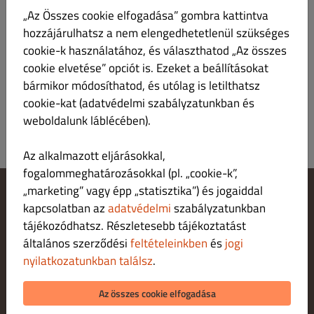
Ft 1,200.00 minden rendelésre
„Az Összes cookie elfogadása” gombra kattintva
hozzájárulhatsz a nem elengedhetetlenül szükséges
Csákvár
Ingyenes minden rendelésre
cookie-k használatához, és választhatod „Az összes
cookie elvetése” opciót is. Ezeket a beállításokat
Bodmér
bármikor módosíthatod, és utólag is letilthatsz
Ft 900.00 minden rendelésre
cookie-kat (adatvédelmi szabályzatunkban és
weboldalunk láblécében).
Az alkalmazott eljárásokkal,
fogalommeghatározásokkal (pl. „cookie-k”,
„marketing” vagy épp „statisztika”) és jogaiddal
kapcsolatban az
adatvédelmi
szabályzatunkban
Cookie‑beállítások módosítása
Fordulj hozzánk!
tájékozódhatsz. Részletesebb tájékoztatást
Adatvédelmi irányelvek
általános szerződési
feltételeinkben
és
jogi
Felhasználási feltételek
nyilatkozatunkban találsz
.
Jogi nyilatkozat
FIZETÉSI LEHETŐSÉGEK HÁZHOZSZÁLLÍTÁ S ESETÉN
Az összes cookie elfogadása