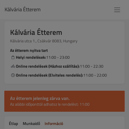
Kálvária Étterem
Kálvária Étterem
Kálvária utca 1., Csákvár 8083, Hungary
Az étterem nyitva tart
Helyi rendelések:
11:00 - 23:00
Online rendelések (Házhoz szállítás):
11:00 - 22:30
Online rendelések (Elviteles rendelés):
11:00 - 22:00
Az étterem jelenleg zárva van.
Az alábbi időponttól adhatsz le rendelést: 11:00
Étlap
Munkaidő
Információ