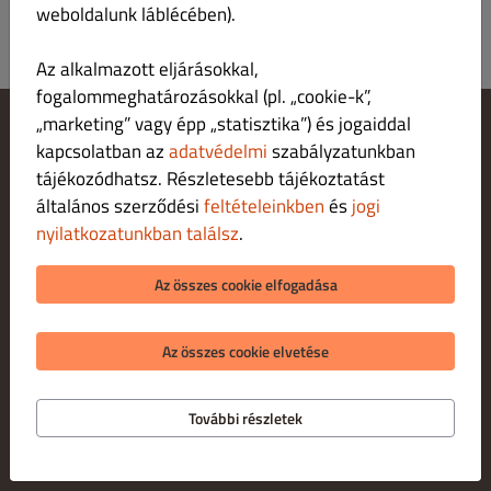
weboldalunk láblécében).
Az alkalmazott eljárásokkal,
fogalommeghatározásokkal (pl. „cookie-k”,
„marketing” vagy épp „statisztika”) és jogaiddal
kapcsolatban az
adatvédelmi
szabályzatunkban
Cookie‑beállítások módosítása
Fordulj hozzánk!
tájékozódhatsz. Részletesebb tájékoztatást
Adatvédelmi irányelvek
általános szerződési
feltételeinkben
és
jogi
Felhasználási feltételek
nyilatkozatunkban találsz
.
Jogi nyilatkozat
FIZETÉSI LEHETŐSÉGEK HÁZHOZSZÁLLÍTÁ S ESETÉN
Az összes cookie elfogadása
FIZETÉSI LEHETŐSÉGEK SZEMÉLYES ÁTVÉTEL ESETÉN
Az összes cookie elvetése
További részletek