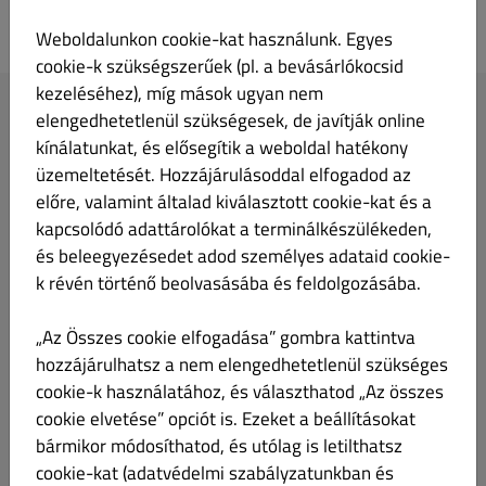
Kálvária Étterem
Weboldalunkon cookie-kat használunk. Egyes
cookie-k szükségszerűek (pl. a bevásárlókocsid
kezeléséhez), míg mások ugyan nem
A rendelésed
elengedhetetlenül szükségesek, de javítják online
kínálatunkat, és elősegítik a weboldal hatékony
üzemeltetését. Hozzájárulásoddal elfogadod az
előre, valamint általad kiválasztott cookie-kat és a
kapcsolódó adattárolókat a terminálkészülékeden,
és beleegyezésedet adod személyes adataid cookie-
A menü elemeinek hozzáadása a kosárhoz.
k révén történő beolvasásába és feldolgozásába.
„Az Összes cookie elfogadása” gombra kattintva
ZÁRVA
hozzájárulhatsz a nem elengedhetetlenül szükséges
cookie-k használatához, és választhatod „Az összes
Az IP-címed (216.73.217.31) rögzítésre került a csalásmegelőzés
cookie elvetése” opciót is. Ezeket a beállításokat
érdekében.
bármikor módosíthatod, és utólag is letilthatsz
cookie-kat (adatvédelmi szabályzatunkban és