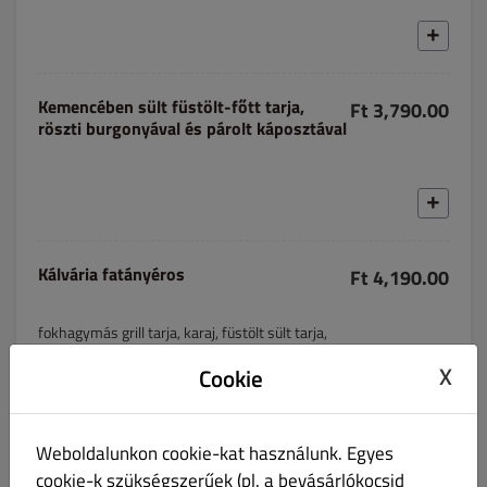
Kemencében sült füstölt-főtt tarja,
Ft 3,790.00
röszti burgonyával és párolt káposztával
Kálvária fatányéros
Ft 4,190.00
fokhagymás grill tarja, karaj, füstölt sült tarja,
kolozsváriszalonna, tojáslepény, sült burgonya
X
Cookie
Weboldalunkon cookie-kat használunk. Egyes
Barackos sajtos csirkemell
Ft 3,750.00
cookie-k szükségszerűek (pl. a bevásárlókocsid