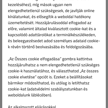
kezeléséhez), míg mások ugyan nem
elengedhetetlenül szükségesek, de javítják online
kínálatunkat, és elősegítik a weboldal hatékony
üzemeltetését. Hozzájárulásoddal elfogadod az
Grillezett csirkemell
Ft 3,190.00
előre, valamint általad kiválasztott cookie-kat és a
kapcsolódó adattárolókat a terminálkészülékeden,
és beleegyezésedet adod személyes adataid cookie-
k révén történő beolvasásába és feldolgozásába.
„Az Összes cookie elfogadása” gombra kattintva
Vegyes grilltál, pikáns szósszal
Ft 3,990.00
hozzájárulhatsz a nem elengedhetetlenül szükséges
cookie-k használatához, és választhatod „Az összes
grillezett csirkemell, tarja, sajt és gomba, debreceni kolbász
cookie elvetése” opciót is. Ezeket a beállításokat
bármikor módosíthatod, és utólag is letilthatsz
cookie-kat (adatvédelmi szabályzatunkban és
weboldalunk láblécében).
Az alkalmazott eljárásokkal,