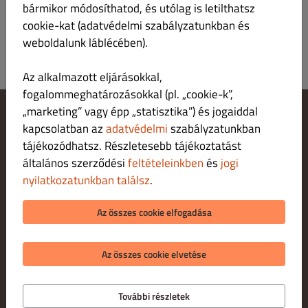
bármikor módosíthatod, és utólag is letilthatsz
cookie-kat (adatvédelmi szabályzatunkban és
weboldalunk láblécében).
Az alkalmazott eljárásokkal,
fogalommeghatározásokkal (pl. „cookie-k”,
„marketing” vagy épp „statisztika”) és jogaiddal
kapcsolatban az
adatvédelmi
szabályzatunkban
Cookie‑beállítások módosítása
Fordulj hozzánk!
tájékozódhatsz. Részletesebb tájékoztatást
Adatvédelmi irányelvek
általános szerződési
feltételeinkben
és
jogi
Felhasználási feltételek
nyilatkozatunkban találsz
.
Jogi nyilatkozat
FIZETÉSI LEHETŐSÉGEK HÁZHOZSZÁLLÍTÁ S ESETÉN
Az összes cookie elfogadása
FIZETÉSI LEHETŐSÉGEK SZEMÉLYES ÁTVÉTEL ESETÉN
Az összes cookie elvetése
További részletek