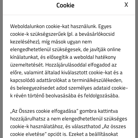
X
Cookie
Weboldalunkon cookie-kat használunk. Egyes
cookie-k szükségszerűek (pl. a bevásárlókocsid
Tartármártás
Ft 400.00
kezeléséhez), míg mások ugyan nem
elengedhetetlenül szükségesek, de javítják online
kínálatunkat, és elősegítik a weboldal hatékony
üzemeltetését. Hozzájárulásoddal elfogadod az
előre, valamint általad kiválasztott cookie-kat és a
Pikáns szósz csipős / mustár+kechup
Ft 400.00
kapcsolódó adattárolókat a terminálkészülékeden,
és beleegyezésedet adod személyes adataid cookie-
k révén történő beolvasásába és feldolgozásába.
„Az Összes cookie elfogadása” gombra kattintva
hozzájárulhatsz a nem elengedhetetlenül szükséges
Áfonya
Ft 400.00
cookie-k használatához, és választhatod „Az összes
cookie elvetése” opciót is. Ezeket a beállításokat