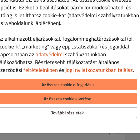
Ft 2,790.00
opciót is. Ezeket a beállításokat bármikor módosíthatod, és
utólag is letilthatsz cookie-kat (adatvédelmi szabályzatunkban
és weboldalunk láblécében).
Az alkalmazott eljárásokkal, fogalommeghatározásokkal (pl.
cookie-k”, „marketing” vagy épp „statisztika”) és jogaiddal
kapcsolatban az
adatvédelmi
szabályzatunkban
Ft 2,790.00
tájékozódhatsz. Részletesebb tájékoztatást általános
szerződési
feltételeinkben
és
jogi nyilatkozatunkban találsz
.
csípős darált paprika
Az összes cookie elfogadása
Az összes cookie elvetése
Ft 2,790.00
További részletek