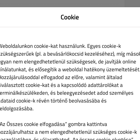
Ft 1,990.00
Cookie
Weboldalunkon cookie-kat használunk. Egyes cookie-k
szükségszerűek (pl. a bevásárlókocsid kezeléséhez), míg máso
Ft 2,390.00
ugyan nem elengedhetetlenül szükségesek, de javítják online
kínálatunkat, és elősegítik a weboldal hatékony üzemeltetését
Hozzájárulásoddal elfogadod az előre, valamint általad
kiválasztott cookie-kat és a kapcsolódó adattárolókat a
terminálkészülékeden, és beleegyezésedet adod személyes
adataid cookie-k révén történő beolvasásába és
Ft 2,390.00
feldolgozásába.
„Az Összes cookie elfogadása” gombra kattintva
hozzájárulhatsz a nem elengedhetetlenül szükséges cookie-k
használatához, és választhatod „Az összes cookie elvetése”