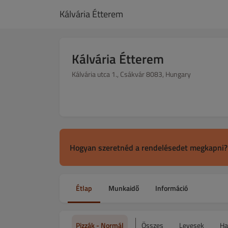
Kálvária Étterem
Kálvária Étterem
Kálvária utca 1., Csákvár 8083, Hungary
Hogyan szeretnéd a rendelésedet megkapni?
Étlap
Munkaidő
Információ
Pizzák - Normál
Összes
Levesek
Ha