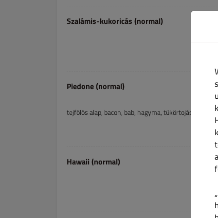
Szalámis-kukoricás (normal)
Piedone (normal)
tejfölös alap, bacon, bab, hagyma, tükörtojás, sajt
Hawaii (normal)