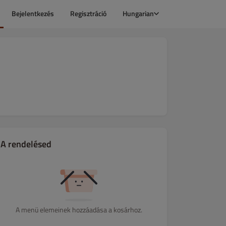
Bejelentkezés
Regisztráció
Hungarian
A rendelésed
A menü elemeinek hozzáadása a kosárhoz.
Köretek
Sültes Tálak
Desszertek
Ház specialitásai
Pizzák -