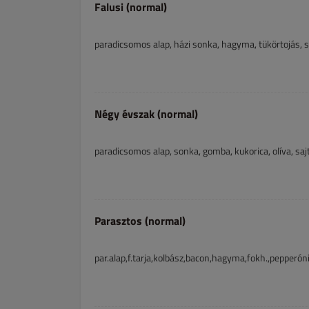
Falusi (normal)
paradicsomos alap, házi sonka, hagyma, tükörtojás, s
Négy évszak (normal)
paradicsomos alap, sonka, gomba, kukorica, olíva, saj
Parasztos (normal)
par.alap,f.tarja,kolbász,bacon,hagyma,fokh.,pepperóni, 