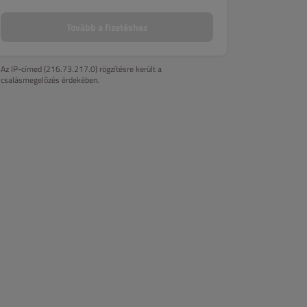
Tovább a fizetéshez
Az IP-címed (216.73.217.0) rögzítésre került a
csalásmegelőzés érdekében.