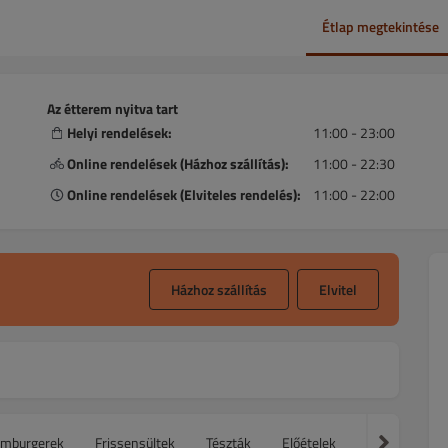
Étlap megtekintése
Az étterem nyitva tart
Helyi rendelések:
11:00 - 23:00
Online rendelések (Házhoz szállítás):
11:00 - 22:30
Online rendelések (Elviteles rendelés):
11:00 - 22:00
Házhoz szállítás
Elvitel
mburgerek
Frissensültek
Tészták
Előételek
Saláták