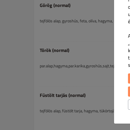
Görög (normal)
tejfölös alap, gyroshús, feta, olíva, hagyma, sajt
„
Török (normal)
par.alap,hagyma,par.karika,gyroshús,sajt,tejföl,török 
Füstölt tarjás (normal)
tejfölös alap, füstölt tarja, hagyma, tükörtojás, sajt